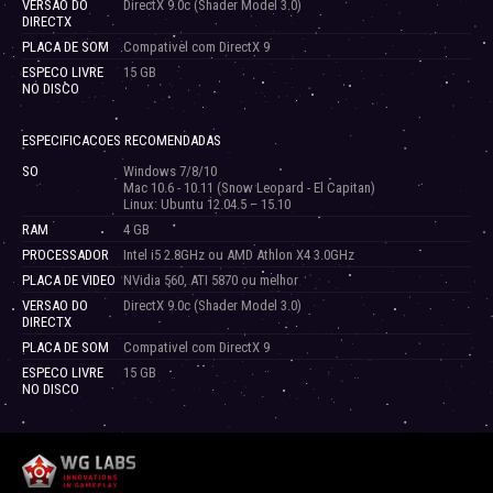
VERSAO DO
DirectX 9.0c (Shader Model 3.0)
DIRECTX
PLACA DE SOM
Compativel com DirectX 9
ESPECO LIVRE
15 GB
NO DISCO
ESPECIFICACOES RECOMENDADAS
SO
Windows 7/8/10
Mac 10.6 - 10.11 (Snow Leopard - El Capitan)
Linux: Ubuntu 12.04.5 – 15.10
RAM
4 GB
PROCESSADOR
Intel i5 2.8GHz ou AMD Athlon X4 3.0GHz
PLACA DE VIDEO
NVidia 560, ATI 5870 ou melhor
VERSAO DO
DirectX 9.0c (Shader Model 3.0)
DIRECTX
PLACA DE SOM
Compativel com DirectX 9
ESPECO LIVRE
15 GB
NO DISCO