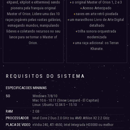
eXpand, eXploit e eXtermine) sendo
o original Master of Orion 1, 2 e 3
pioneira pela franquia original
Acesso Antecipado
Master of Orion. Lidere uma das 10
naves em arte retrô pixelada
raças jogáveis pelas vastas galáxias,
um maravilhoso Livro de Arte Digital
esmagando mundos, manipulando
detalhado
líderes e coletando recursos no seu
trilha sonora orquestrada
lance para se tornar o Master of
modernizada
Orion.
uma raça adicional: os Terran
Khanate.
REQUISITOS DO SISTEMA
ESPECIFICACOES MINIMAS
SO
Windows 7/8/10
Mac 10.6 - 10.11 (Snow Leopard - El Capitan)
Linux: Ubuntu 12.04.5 – 15.10
RAM
2 GB
PROCESSADOR
Intel Core 2 Duo 2.0 GHz ou AMD Athlon X2 2.2 GHz
PLACA DE VIDEO
nVidia 240, ATI 4650, Intel Integrada HD3000 ou melhor